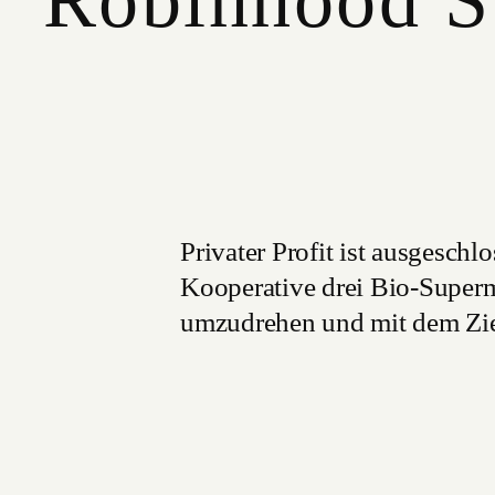
Robinhood S
Privater Profit ist ausgesch
Kooperative drei Bio-Superm
umzudrehen und mit dem Ziel,
Unternehmensüberschüsse an 
einkommenssschwache Person
Mehr erfahren